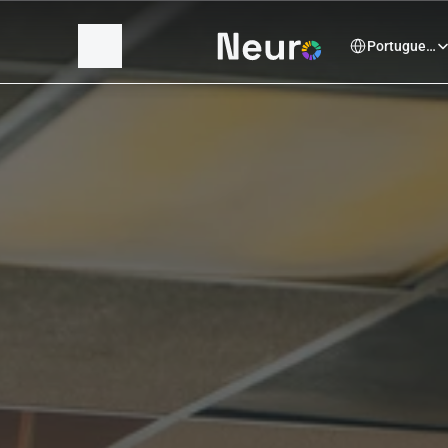
Select Language
Portuguese (Brazil)