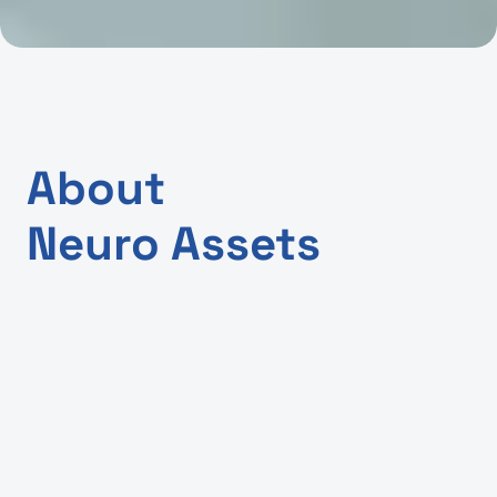
About
Neuro Assets
A Neuro-Assets utiliza contratos inteligentes 
avançados para digitalizar e automatizar 
processos de gerenciamento de ativos, 
aprimorando a eficiência e a transparência nos 
setores de ESG e Financeiro & Bancário. Ela 
permite uma transformação digital contínua, 
permitindo que as empresas otimizem operações, 
garantam conformidade e descubram novas 