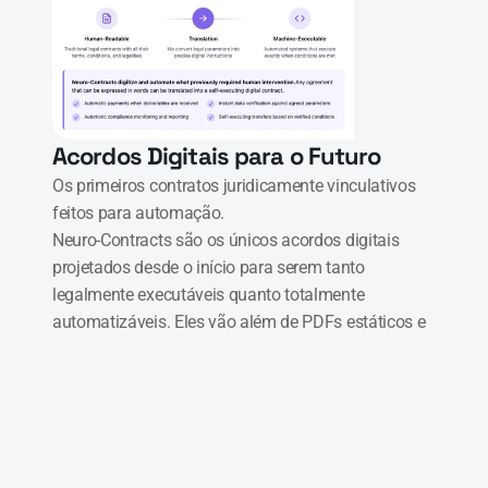
Acordos Digitais para o Futuro
Os primeiros contratos juridicamente vinculativos 
feitos para automação.

Neuro-Contracts são os únicos acordos digitais 
projetados desde o início para serem tanto 
legalmente executáveis quanto totalmente 
automatizáveis. Eles vão além de PDFs estáticos e 
scripts limitados em blockchain—trazendo direito e 
lógica juntos em um formato que tanto máquinas 
quanto humanos podem entender e atuar.

Eles redefinem como lidamos com propriedade, 
obrigações e confiança de forma digital.
