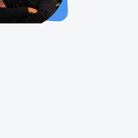
Mundo Neuro
Documentação
Como construir com 
Neuro
Neuro - comunidade
Neuro - Administração