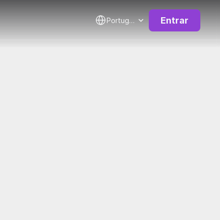
Select Language
Entrar
Portuguese (Brazil)