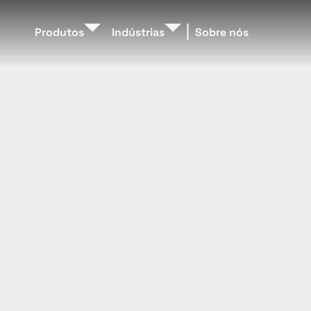
Produtos
Indústrias
Sobre nós
Neuro-Acesso
Bancos e Finanças
Página
Pagamentos-Neuro
Governo e Setor Público
Página
Neuro-Ativos
Cuidados de Saúde
Página
IoT Industrial e Cidades 
Página
Inteligentes
Página
Varejo e Comércio 
Eletrônico
Página
Página
Página